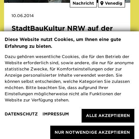
Nachricht
Venedig
10.06.2014
StadtBauKultur NRW auf der
14. Architektur-Biennale in
Diese Website nutzt Cookies, um Ihnen eine gute
Venedig
Erfahrung zu bieten.
Dazu gehören wesentliche Cookies, die für den Betrieb der
Vergangenes Wochenende eröffnete die 14.
Website erforderlich sind, sowie andere, die nur für anonyme
Architektur-Biennale in Venedig. Zu diesem
statistische Zwecke, für Komforteinstellungen oder zur
Anzeige personalisierter Inhalte verwendet werden. Sie
Anlass kamen wie gewohnt Architektinnen und
können selbst entscheiden, welche Kategorien Sie zulassen
Architekten aus der ganzen Welt in die
möchten. Bitte beachten Sie, dass aufgrund Ihrer
Lagunenstadt - auch aus Nordrhein-Westfalen.
Einstellungen möglicherweise nicht alle Funktionen der
Website zur Verfügung stehen.
Architektur
Biennale
DATENSCHUTZ
IMPRESSUM
ALLE AKZEPTIEREN
NUR NOTWENDIGE AKZEPTIEREN