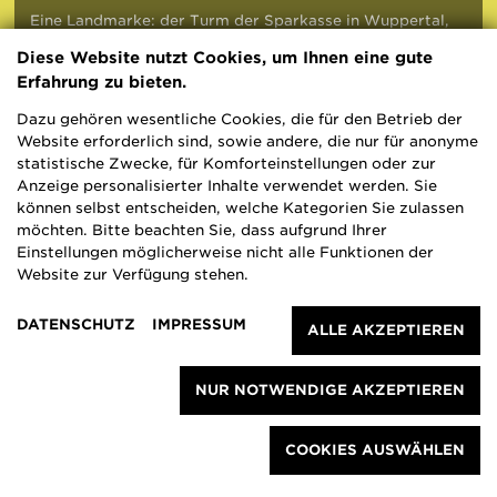
Eine Landmarke: der Turm der Sparkasse in Wuppertal,
von Paul Schneider von Esleben. Foto: Archiv Sparkasse
Diese Website nutzt Cookies, um Ihnen eine gute
Wuppertal.
Erfahrung zu bieten.
Dazu gehören wesentliche Cookies, die für den Betrieb der
Website erforderlich sind, sowie andere, die nur für anonyme
Künstlerische Interventionen
statistische Zwecke, für Komforteinstellungen oder zur
Anzeige personalisierter Inhalte verwendet werden. Sie
im Schatten des
können selbst entscheiden, welche Kategorien Sie zulassen
möchten. Bitte beachten Sie, dass aufgrund Ihrer
Sparkassenturms
Einstellungen möglicherweise nicht alle Funktionen der
Website zur Verfügung stehen.
Wenn Mittwoch die Ausstellung „Paul Schneider
DATENSCHUTZ
IMPRESSUM
ALLE AKZEPTIEREN
von Esleben - Das Erbe der
Nachkriegsmoderne“ in Wuppertal eröffnet wird,
befindet sie sich in guter Gesellschaft.
NUR NOTWENDIGE AKZEPTIEREN
Denn zwei Tage darauf eröffnet die Wuppertaler
Galerie GRÖLLE pass:projects ihre Ausstellung
COOKIES AUSWÄHLEN
Heimatplan.