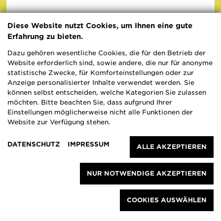
Lokale Effekte der
Diese Website nutzt Cookies, um Ihnen eine gute
Erfahrung zu bieten.
Globalisierung: Was hat das
Dazu gehören wesentliche Cookies, die für den Betrieb der
Große mit dem Kleinen zu
Website erforderlich sind, sowie andere, die nur für anonyme
statistische Zwecke, für Komforteinstellungen oder zur
tun?
Anzeige personalisierter Inhalte verwendet werden. Sie
können selbst entscheiden, welche Kategorien Sie zulassen
möchten. Bitte beachten Sie, dass aufgrund Ihrer
Die Ausstellung "Planetary Urbanism + Learning
Einstellungen möglicherweise nicht alle Funktionen der
Website zur Verfügung stehen.
City Gelsenkirchen" umfasst sechs Themen, die
auf dem Wettbewerb "Planetary Urbanism –
DATENSCHUTZ
IMPRESSUM
Kritik der Gegenwart" basieren. Hier ein Blick
ALLE AKZEPTIEREN
auf Thema I – "Lokale Effekte der
Globalisierung".
NUR NOTWENDIGE AKZEPTIEREN
Blog
Gelsenkirchen
COOKIES AUSWÄHLEN