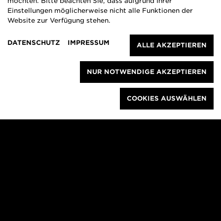
möchten. Bitte beachten Sie, dass aufgrund Ihrer
Einstellungen möglicherweise nicht alle Funktionen der
Website zur Verfügung stehen.
DATENSCHUTZ
IMPRESSUM
ALLE AKZEPTIEREN
GEFÖRDERT VOM
NUR NOTWENDIGE AKZEPTIEREN
WER WIR SIND
COOKIES AUSWÄHLEN
NEWSLETTER
PRESSE
COOKIES VERWALTEN
KONTAKT
DATENSCHUTZ
IMPRESSUM
Baukultur Nordrhein-Westfalen
Facebook
Leithestraße 33
45886 Gelsenkirchen
Instagram
T +49 209 402441 – 0