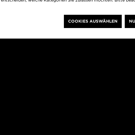
inen nicht
t entscheiden, welche Kategorien Sie zulassen möchten. Bitte beac
COOKIES AUSWÄHLEN
NU
n. Vielleicht sind wir verzaubert, vielleicht
hrsten Sinne des Wortes herausragenden
re Ebene als die der Ingenieurbaukunst,
 ihnen. Brücken erschließen neue Räume, im
 ermöglichen Austausch und Handel. Darüber
nd Schwellen des Übergangs. Im Sinne eines
enheit, die Perspektive zu wechseln und
dungen
Verkehrsnetzes spielen Brücken eine besondere
ifisch menschliche Leistung“, schreibt der
immel in dem Essay