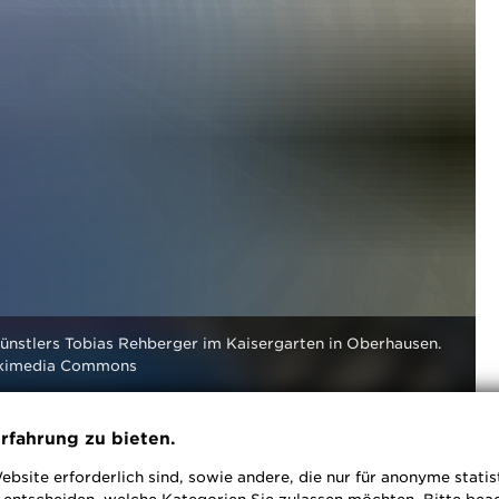
Künstlers Tobias Rehberger im Kaisergarten in Oberhausen.
Wikimedia Commons
rfahrung zu bieten.
ebsite erforderlich sind, sowie andere, die nur für anonyme stati