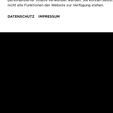
Gleichgültig lassen sie e
personalisierter Inhalte verwendet werden. Sie können selbs
nicht alle Funktionen der Website zur Verfügung stehen.
DATENSCHUTZ
IMPRESSUM
Staunend stehen wir auf Brücken oder vor ihne
auch ehrfürchtig gebannt von diesen im wa
Bauwerken. Und doch gibt es noch eine ande
denn Brücken sind kulturelle Symbole.
Verbinden und Trennen manifestiert sich in
geografischen wie übertragenen Sinne, sie
hinaus sind Brücken auch Zwischenräume u
Uferwechsels bieten die Bauwerke die Geleg
einen neuen Blickwinkel einzunehmen.
Menschen bauen Wege und Verbin
Als Teil des Wege-, Straßen- und letztlich 
Rolle. „Der Wegebau ist sozusagen eine spez
deutsche Philosoph und Soziologe Georg S