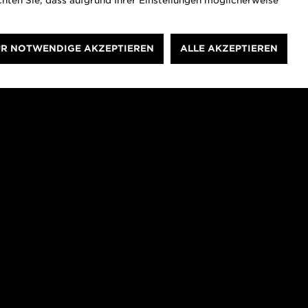
hten Sie, dass aufgrund Ihrer Einstellungen möglicherweise
Datum
10.08.2018
R NOTWENDIGE AKZEPTIEREN
ALLE AKZEPTIEREN
Tags
Ingenieurkunst
Autor*in
Timo Klippstein