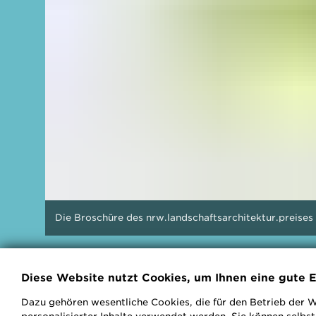
Die Broschüre des nrw.landschaftsarchitektur.preises
Diese Website nutzt Cookies, um Ihnen eine gute E
Dazu gehören wesentliche Cookies, die für den Betrieb der W
Die Landesgruppe NRW des Bundes Deutsche