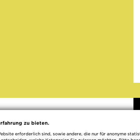
Die Veranstaltung im Rahmen der
rfahrung zu bieten.
Bochumer Stadtgespräche hinterfragt
ebsite erforderlich sind, sowie andere, die nur für anonyme stati
den Begriff „Grüne Infrastruktur“ auf seine