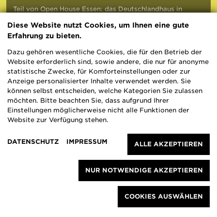
Teil von Open House Essen: das Deutschlandhaus in
Essen. Foto: Cordula Schulze
Diese Website nutzt Cookies, um Ihnen eine gute
Erfahrung zu bieten.
Dazu gehören wesentliche Cookies, die für den Betrieb der
Open House Essen 2025
Website erforderlich sind, sowie andere, die nur für anonyme
statistische Zwecke, für Komforteinstellungen oder zur
Anzeige personalisierter Inhalte verwendet werden. Sie
Am Wochendende des 6. und 7. September
können selbst entscheiden, welche Kategorien Sie zulassen
2025 öffnet das Festival Open House Essen
möchten. Bitte beachten Sie, dass aufgrund Ihrer
Türen zu ganz unterschiedlichen Gebäuden in
Einstellungen möglicherweise nicht alle Funktionen der
Essen. Baukultur NRW untersützt das Projekt.
Website zur Verfügung stehen.
DATENSCHUTZ
IMPRESSUM
Projekt
Essen
ALLE AKZEPTIEREN
NUR NOTWENDIGE AKZEPTIEREN
GALERIE
COOKIES AUSWÄHLEN