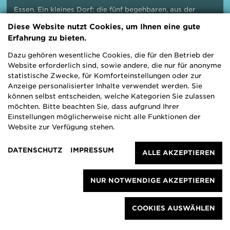
Essen. Ein kleines Dorf: die fünf begehbaren, aus der
Form gedrehten Themenhäuser. Die
Diese Website nutzt Cookies, um Ihnen eine gute
Ausstellungsarchitekur stammt vom Düsseldorfer Büro
Erfahrung zu bieten.
n/t/k - nowakteufelknyrim. Foto: Claudia Dreyße
Dazu gehören wesentliche Cookies, die für den Betrieb der
Website erforderlich sind, sowie andere, die nur für anonyme
statistische Zwecke, für Komforteinstellungen oder zur
Alle wollen wohnen.
Anzeige personalisierter Inhalte verwendet werden. Sie
können selbst entscheiden, welche Kategorien Sie zulassen
Gerecht. Sozial. Bezahlbar
möchten. Bitte beachten Sie, dass aufgrund Ihrer
Einstellungen möglicherweise nicht alle Funktionen der
Website zur Verfügung stehen.
Wohnen wollen alle Menschen. Doch nach
Jahren eines ausgeglichenen Wohnungsmarktes
DATENSCHUTZ
IMPRESSUM
ALLE AKZEPTIEREN
sind “bezahlbare” Wohnungen für einen großen
Teil unserer Gesellschaft zu einer Mangelware
geworden. Einen Blick auf die Facetten des
NUR NOTWENDIGE AKZEPTIEREN
Wohnens wirft das M:AI NRW mit der
Ausstellung “Alle wollen wohnen. Gerecht.
COOKIES AUSWÄHLEN
Sozial. Bezahlbar”.